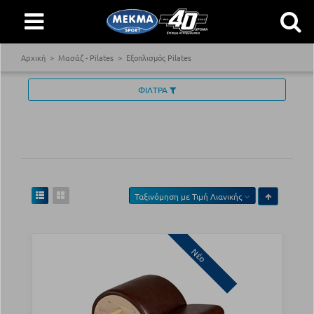
Αρχική
Μασάζ - Pilates
Εξοπλισμός Pilates
ΦΙΛΤΡΑ
Ταξινόμηση με
Τιμή Λιανικής
Νέο