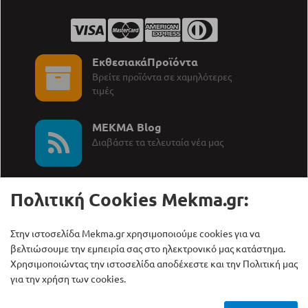
ΕκθεσιακάΠροϊόντα
Βρείτε προϊόντα σε χαμηλότερες
τιμές
MEKMA Blog
∆ιαβάστε τα τελευταία νέα μας
Πολιτική Cookies Mekma.gr:
Στην ιστοσελίδα Mekma.gr χρησιμοποιούμε cookies για να
Καλέστε μας:
ΜΕΚΜΑ Α.Ε.
βελτιώσουμε την εμπειρία σας στο ηλεκτρονικό μας κατάστημα.
+30 210 27 58 228
Γρηγορίου Λαμπράκη 21,
Χρησιμοποιώντας την ιστοσελίδα αποδέχεστε και την Πολιτική μας
Λυκόβρυση Τ.Κ. 14123
για την χρήση των cookies.
Copyright © ΜΕΚΜΑ Α.Ε., 2000 - 2026