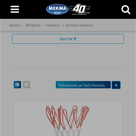
Αρχική
Αθλήματα
Μπάσκετ
Διχτάκια μπάσκετ
ΦΙΛΤΡΑ
Ταξινόμηση με
Τιμή Λιανικής