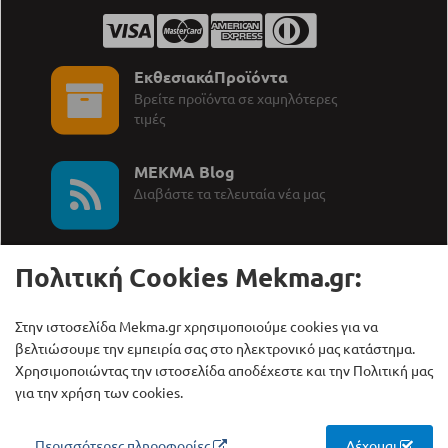
ΕκθεσιακάΠροϊόντα
Βρείτε προϊόντα σε χαμηλότερες
τιμές
MEKMA Blog
∆ιαβάστε τα τελευταία νέα μας
Πολιτική Cookies Mekma.gr:
Στην ιστοσελίδα Mekma.gr χρησιμοποιούμε cookies για να
Καλέστε μας:
ΜΕΚΜΑ Α.Ε.
βελτιώσουμε την εμπειρία σας στο ηλεκτρονικό μας κατάστημα.
+30 210 27 58 228
Γρηγορίου Λαμπράκη 21,
Χρησιμοποιώντας την ιστοσελίδα αποδέχεστε και την Πολιτική μας
Λυκόβρυση Τ.Κ. 14123
για την χρήση των cookies.
Copyright © ΜΕΚΜΑ Α.Ε., 2000 - 2026
Περισσότερες πληροφορίες
Δέχομαι