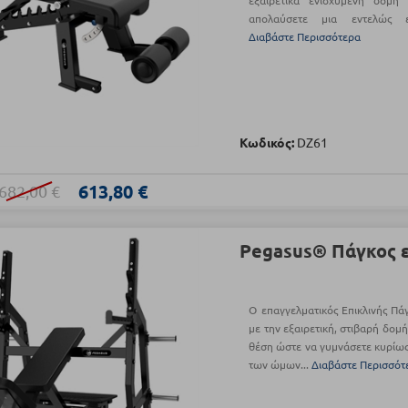
εξαιρετικά ενισχυμένη δομή
απολαύσετε μια εντελώς ε
Διαβάστε Περισσότερα
Κωδικός:
DZ61
613,80 €
682,00 €
Pegasus® Πάγκος ε
Ο επαγγελματικός Επικλινής Πά
με την εξαιρετική, στιβαρή δομή
θέση ώστε να γυμνάσετε κυρίως
των ώμων...
Διαβάστε Περισσότ