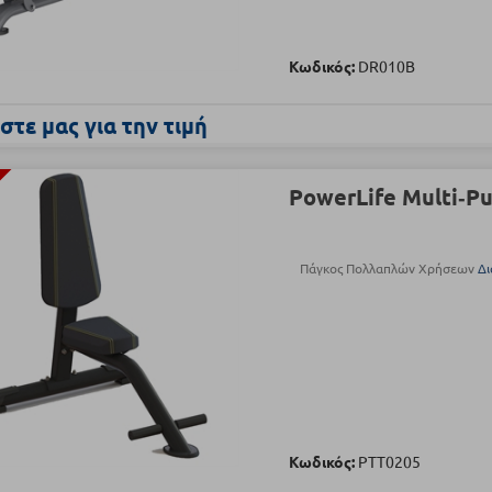
Κωδικός:
DR010B
τε μας για την τιμή
PowerLife Multi‑P
Πάγκος Πολλαπλών Χρήσεων
Δι
Κωδικός:
PTT0205