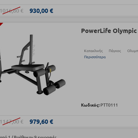
930,00 €
1016,80 €
PowerLife Olympic
Κατακλινής Πάγκος Ολυ
Περισσότερα
Κωδικός:
PTT0111
979,60 €
1147,00 €
 από 1 / Βρέθηκαν 9 εγγραφές