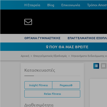
Η Εταιρεία
Blog
Επικοινωνία
Τρόποι Αποσ
ΟΡΓΑΝΑ ΓΥΜΝΑΣΤΙΚΗΣ
ΕΠΑΓΓΕΛΜΑΤΙΚΟΣ ΕΞΟΠΛ
ΠΟΥ ΘΑ ΜΑΣ ΒΡΕΙΤΕ
Αρχική
Επαγγελματικός Εξοπλισμός
Μηχανήματα Ενδυνάμωσης α
Κατασκευαστές
Insight Fitness
Pegasus®
Relax Fitness
Διαθεσιμότητα