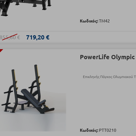
Κωδικός:
TM42
719,20 €
855,60 €
PowerLife Olympic 
Επικληνής Πάγκος Ολυμπιακού
Κωδικός:
PTT0210