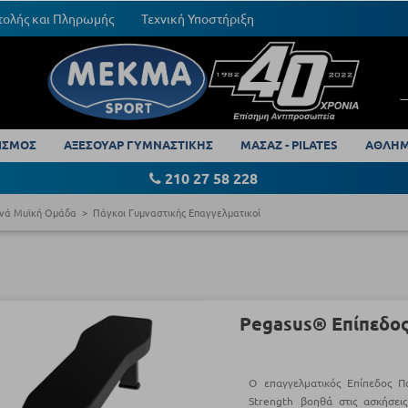
τολής και Πληρωμής
Τεχνική Υποστήριξη
ΙΣΜΟΣ
ΑΞΕΣΟΥΑΡ ΓΥΜΝΑΣΤΙΚΗΣ
ΜΑΣΑΖ - PILATES
ΑΘΛΗΜ
210 27 58 228
νά Μυϊκή Ομάδα
Πάγκοι Γυμναστικής Επαγγελματικοί
Pegasus® Επίπεδο
Ο επαγγελματικός Επίπεδος Π
Strength βοηθά στις ασκήσει