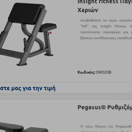
Insight fitness Π
Χεριών
Αναβαθμίστε το χώρο προπόν
"DR" της Insight Fitness.
προπόνησης προσφέρει μια 
βάσεων αποθήκευσης, κατάλληλ
Κωδικός:
DR020B
τε μας για την τιμή
Pegasus® Ρυθμιζό
Ο νέος Πάγκος της Pegasus®