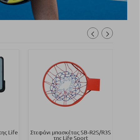
ης Life
Στεφάνι μπασκέτας SB‑R2S/R3S
Ρακέτα
της Life Sport