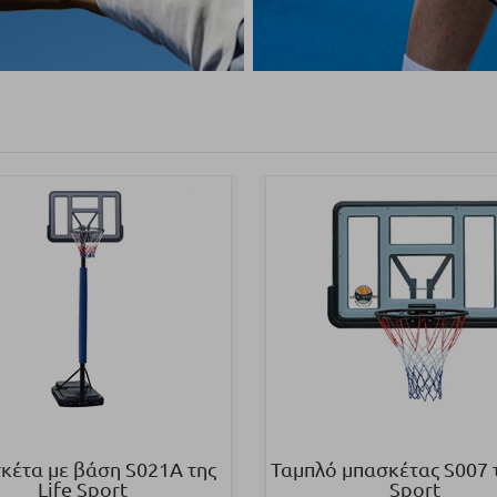
έτα με βάση S021Α της
Ταμπλό μπασκέτας S007 τ
Life Sport
Sport