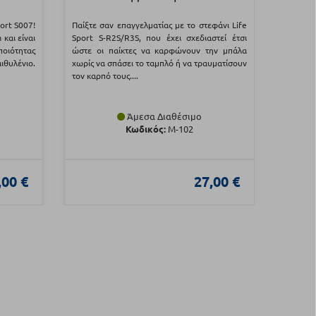
ort S007!
Παίξτε σαν επαγγελματίας με το στεφάνι Life
Ρακέτα 
και είναι
Sport S-R2S/R3S, που έχει σχεδιαστεί έτσι
οιότητας
ώστε οι παίκτες να καρφώνουν την μπάλα
ιθυλένιο.
χωρίς να σπάσει το ταμπλό ή να τραυματίσουν
τον καρπό τους....
Άμεσα Διαθέσιμο
Κωδικός:
Μ-102
,00 €
27,00 €