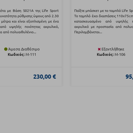
έτα με Βάση S021A της Life Sport
Παίξτε μπάσκετ με το ταμπλό Life Sp
 δυνατότητα ρύθμισης ύψους από 2.30
Το ταμπλό έχει διαστάσεις 110x75cm 
 μέτρα και είναι εξοπλισμένη με ένα
κατασκευασμένο από υψηλής π
από υψηλής ποιότητας ακρυλικό,
ακρυλικό με προστασία από πολυα
α από πολυαιθυλένιο...
Περιλαμβάνεται...
Άμεσα Διαθέσιμο
Εξαντλήθηκε
Κωδικός:
Μ-111
Κωδικός:
Μ-106
230,00 €
95