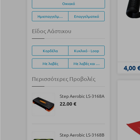
Οικιακό
Ημιεπαγγελματικό
Επαγγελματικό
Είδος Λάστιχου
Κορδέλα
Κυκλικό - Loop
Με λαβές
Με λαβές και κάλυμμα
4,00 
Περισσότερες Προβολές
Step Aerobic LS-3168Α
22.00 €
Step Aerobic LS-3168B