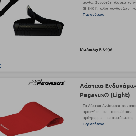
μανίκι. Συνοδεύει ιδανικά τα Λ
(Β-8401), αλλά συνδυάζεται κ
Περισσότερα
Κωδικός:
Β 8406
€
Λάστιχο Ενδυνάμω
Pegasus® (Light)
Τα Λάστιχα Αντίστασης σε μορφ
προσθήκη σε οποιαδήποτε 
πρόγραμμα αποκατάστασης
Περισσότερα