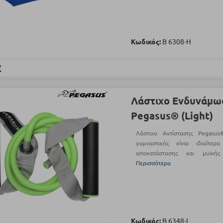
Κωδικός:
Β 6308-H
€
Λάστιχο Ενδυνάμω
Pegasus® (Light)
Λάστιχο Αντίστασης Pegasu
γυμναστικής είναι ιδιαίτε
αποκατάστασης και μυϊκή
Περισσότερα
Κωδικός:
Β 6348-L