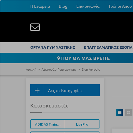
Η Εταιρεία
Blog
Επικοινωνία
Τρόποι Αποσ
ΟΡΓΑΝΑ ΓΥΜΝΑΣΤΙΚΗΣ
ΕΠΑΓΓΕΛΜΑΤΙΚΟΣ ΕΞΟΠΛ
ΠΟΥ ΘΑ ΜΑΣ ΒΡΕΙΤΕ
Αρχική
Αξεσουάρ Γυμναστικής
Είδη Aerobic
Δες τις Κατηγορίες
Κατασκευαστές
ADIDAS Training Equipment
LivePro