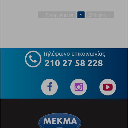
← Προηγούμενη
Επόμενη →
1
Τηλέφωνο επικοινωνίας
210 27 58 228