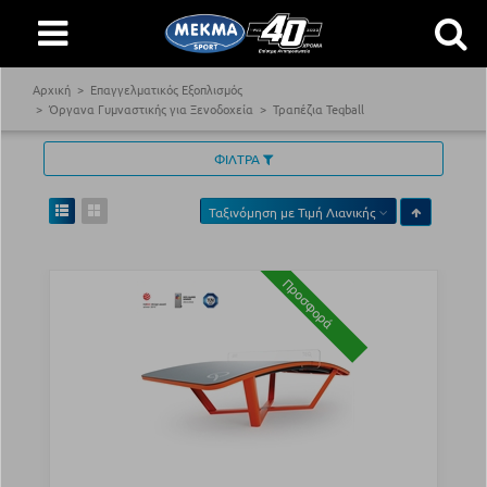
Αρχική
Επαγγελματικός Εξοπλισμός
Όργανα Γυμναστικής για Ξενοδοχεία
Τραπέζια Teqball
ΦΙΛΤΡΑ
Ταξινόμηση με
Τιμή Λιανικής
Προσφορά