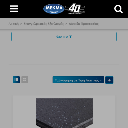
Αρχική
Επαγγελματικός Εξοπλισμός
Δάπεδα Προστασίας
ΦΙΛΤΡΑ
Ταξινόμηση με
Τιμή Λιανικής