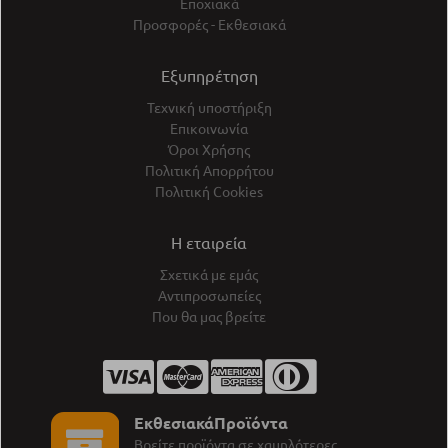
Εποχιακά
Προσφορές - Εκθεσιακά
Εξυπηρέτηση
Τεχνική υποστήριξη
Επικοινωνία
Όροι Χρήσης
Πολιτική Απορρήτου
Πολιτική Cookies
Η εταιρεία
Σχετικά με εμάς
Αντιπροσωπείες
Που θα μας βρείτε
ΕκθεσιακάΠροϊόντα
Βρείτε προϊόντα σε χαμηλότερες