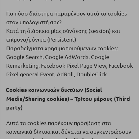
Για πόσο διάστημα παραμένουν αυτά τα
cookies
στον υπολογιστή σας?
Κατά τη διάρκεια μίας σύνδεσης (
session
) και
επίμονα/μόνιμα (
Persistent
)
Παραδείγματα χρησιμοποιούμενων cookies:
Google Search, Google AdWords, Google
Remarketing, Facebook Pixel Page View, Facebook
Pixel general Event, AdRoll, DoubleClick
Cookies
κοινωνικών
δικτύων
(
Social
·
Media
/
Sharing
cookies
) –
Τρίτου
μέρους
(
Third
party
)
Αυτά τα
cookies
παρέχουν πρόσβαση στα
κοινωνικά δίκτυα και δύναται να συγκεντρώσουν