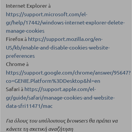
Internet Explorer
à
https://support.microsoft.com/el-
gr/help/17442/windows-internet-explorer-delete-
manage-cookies
Firefox
https://support.mozilla.org/en-
à
US/kb/enable-and-disable-cookies-website-
preferences
Chrome
à
https://support.google.com/chrome/answer/95647?
co=GENIE.Platform%3DDesktop&hl=en
Safari
https://support.apple.com/el-
à
gr/guide/safari/manage-cookies-and-website-
data-sfri11471/mac
Για όλους του υπόλοιπους
browsers
θα πρέπει να
κάνετε τη σχετική αναζήτηση