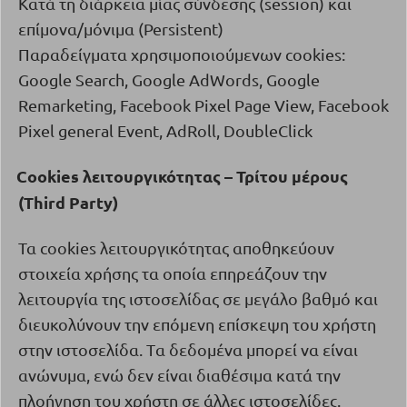
Κατά τη διάρκεια μίας σύνδεσης (
session
) και
επίμονα/μόνιμα (
Persistent
)
Παραδείγματα χρησιμοποιούμενων cookies:
Google Search, Google AdWords, Google
Remarketing, Facebook Pixel Page View, Facebook
Pixel general Event, AdRoll, DoubleClick
Cookies
λειτουργικότητας – Τρίτου μέρους
·
(
Third
Party
)
Τα
cookies
λειτουργικότητας αποθηκεύουν
στοιχεία χρήσης τα οποία επηρεάζουν την
λειτουργία της ιστοσελίδας σε μεγάλο βαθμό και
διευκολύνουν την επόμενη επίσκεψη του χρήστη
στην ιστοσελίδα.
T
α δεδομένα μπορεί να είναι
ανώνυμα, ενώ δεν είναι διαθέσιμα κατά την
πλοήγηση του χρήστη σε άλλες ιστοσελίδες.