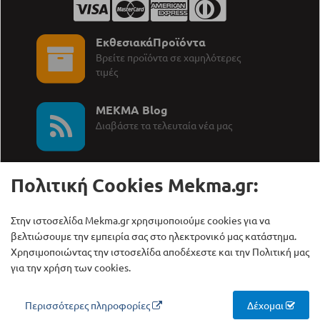
ΕκθεσιακάΠροϊόντα
Βρείτε προϊόντα σε χαμηλότερες
τιμές
MEKMA Blog
∆ιαβάστε τα τελευταία νέα μας
Πολιτική Cookies Mekma.gr:
Στην ιστοσελίδα Mekma.gr χρησιμοποιούμε cookies για να
Καλέστε μας:
ΜΕΚΜΑ Α.Ε.
βελτιώσουμε την εμπειρία σας στο ηλεκτρονικό μας κατάστημα.
+30 210 27 58 228
Γρηγορίου Λαμπράκη 21,
Χρησιμοποιώντας την ιστοσελίδα αποδέχεστε και την Πολιτική μας
Λυκόβρυση Τ.Κ. 14123
για την χρήση των cookies.
Copyright © ΜΕΚΜΑ Α.Ε., 2000 - 2026
Περισσότερες πληροφορίες
Δέχομαι