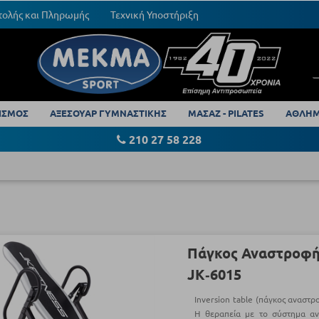
τολής και Πληρωμής
Τεχνική Υποστήριξη
ΙΣΜΟΣ
ΑΞΕΣΟΥΑΡ ΓΥΜΝΑΣΤΙΚΗΣ
ΜΑΣΑΖ - PILATES
ΑΘΛΗΜ
210 27 58 228
Πάγκος Αναστροφής
JK‑6015
Inversion table (πάγκος αναστρο
Η θεραπεία με το σύστημα αντ