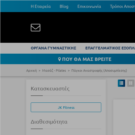
Η Εταιρεία
Blog
Επικοινωνία
Τρόποι Αποσ
ΟΡΓΑΝΑ ΓΥΜΝΑΣΤΙΚΗΣ
ΕΠΑΓΓΕΛΜΑΤΙΚΟΣ ΕΞΟΠΛ
ΠΟΥ ΘΑ ΜΑΣ ΒΡΕΙΤΕ
Αρχική
Μασάζ - Pilates
Πάγκοι Αναστροφής (Αποσυμπίεσης)
Κατασκευαστές
JK Fitness
Διαθεσιμότητα