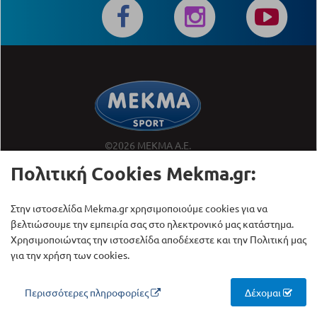
©2026 ΜΕΚΜΑ Α.Ε.
ΜΕΚΜΑ Sport
Πολιτική Cookies Mekma.gr:
Αντιπροσωπείες Εισαγωγές
Όργανα Γυμναστικής
Στην ιστοσελίδα Mekma.gr χρησιμοποιούμε cookies για να
βελτιώσουμε την εμπειρία σας στο ηλεκτρονικό μας κατάστημα.
Κατηγορίες
Χρησιμοποιώντας την ιστοσελίδα αποδέχεστε και την Πολιτική μας
Όργανα Γυμναστικής
για την χρήση των cookies.
Επαγγελματικός Εξοπλισμός
Αξεσουάρ Γυμναστικής
Περισσότερες πληροφορίες
Δέχομαι
Μασάζ - Pilates
Αθλήματα