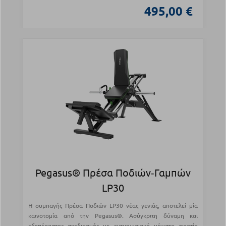
495,00 €
Pegasus® Πρέσα Ποδιών‑Γαμπών
LP30
Η συμπαγής Πρέσα Ποδιών LP30 νέας γενιάς, αποτελεί μία
καινοτομία από την Pegasus®. Ασύγκριτη δύναμη και
αξεπέραστος σχεδιασμός με εντυπωσιακό μέγιστο φορτίο