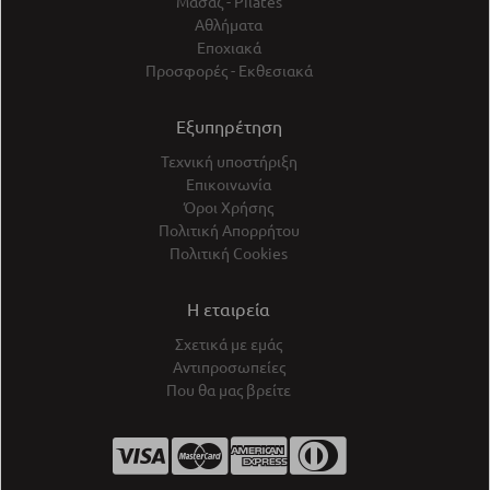
Μασάζ - Pilates
Αθλήματα
Εποχιακά
Προσφορές - Εκθεσιακά
Εξυπηρέτηση
Τεχνική υποστήριξη
Επικοινωνία
Όροι Χρήσης
Πολιτική Απορρήτου
Πολιτική Cookies
Η εταιρεία
Σχετικά με εμάς
Αντιπροσωπείες
Που θα μας βρείτε