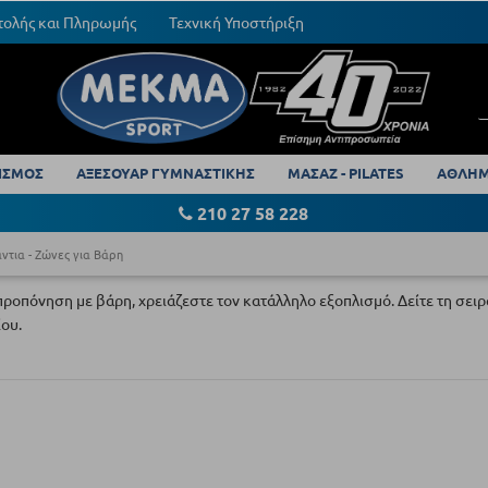
τολής και Πληρωμής
Τεχνική Υποστήριξη
ΙΣΜΟΣ
ΑΞΕΣΟΥΑΡ ΓΥΜΝΑΣΤΙΚΗΣ
ΜΑΣΑΖ - PILATES
ΑΘΛΗΜ
210 27 58 228
ντια - Ζώνες για Βάρη
προπόνηση με βάρη, χρειάζεστε τον κατάλληλο εξοπλισμό. Δείτε τη σειρ
ου.