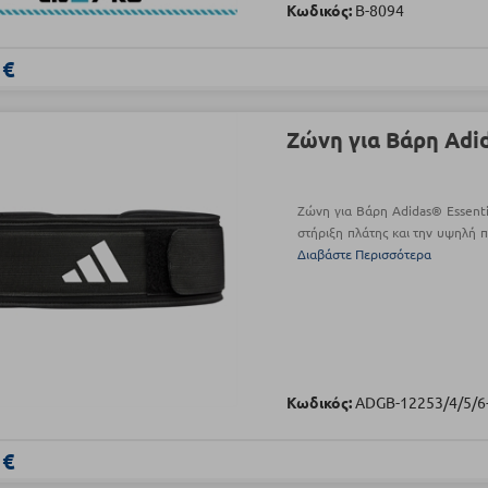
Κωδικός:
Β-8094
 €
Ζώνη για Βάρη Adid
Ζώνη για Βάρη Adidas® Essentia
στήριξη πλάτης και την υψηλή π
Διαβάστε Περισσότερα
Κωδικός:
ADGB-12253/4/5/6
 €