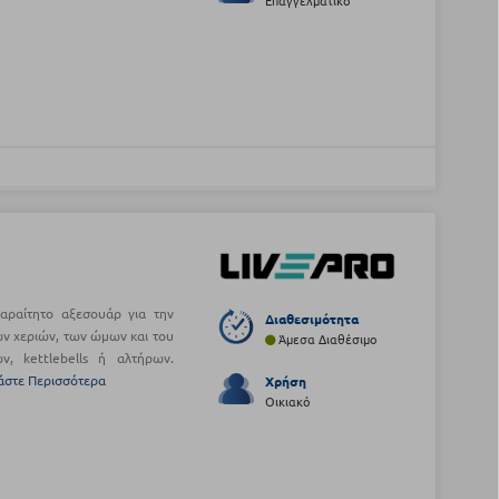
Επαγγελματικό
αραίτητο αξεσουάρ για την
Διαθεσιμότητα
ν χεριών, των ώμων και του
Άμεσα Διαθέσιμο
ν, kettlebells ή αλτήρων.
άστε Περισσότερα
Χρήση
Οικιακό