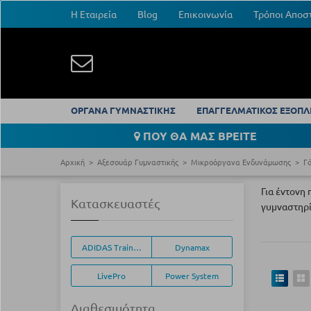
Η Εταιρεία
Blog
Επικοινωνία
Τρόποι Αποσ
ΟΡΓΑΝΑ ΓΥΜΝΑΣΤΙΚΗΣ
ΕΠΑΓΓΕΛΜΑΤΙΚΟΣ ΕΞΟΠΛ
ΠΟΥ ΘΑ ΜΑΣ ΒΡΕΙΤΕ
Αρχική
Αξεσουάρ Γυμναστικής
Μικροόργανα Ενδυνάμωσης
Γά
Για έντονη 
Κατασκευαστές
γυμναστηρί
ADIDAS Training Equipment
Dynamax
LivePro
Power System
Διαθεσιμότητα