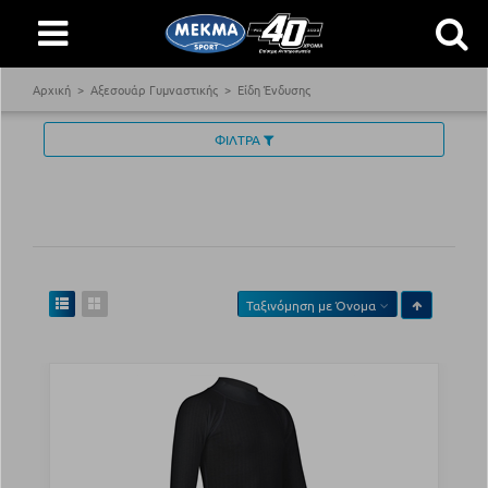
Αρχική
Αξεσουάρ Γυμναστικής
Είδη Ένδυσης
ΦΙΛΤΡΑ
Ταξινόμηση με
Όνομα