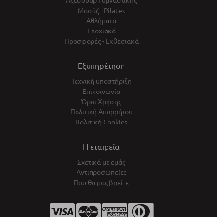
Αξεσουάρ Γυμναστικής
Μασάζ - Pilates
Αθλήματα
Εποχιακά
Προσφορές - Εκθεσιακά
Εξυπηρέτηση
Τεχνική υποστήριξη
Επικοινωνία
Όροι Χρήσης
Πολιτική Απορρήτου
Πολιτική Cookies
Η εταιρεία
Σχετικά με εμάς
Αντιπροσωπείες
Που θα μας βρείτε