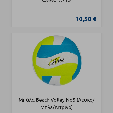
Κωδικός:
16VF-BLA
10,50 €
Μπάλα Beach Volley Νο5 (Λευκό/
Μπλε/Κίτρινο)